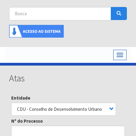
Busca
Busca
Buscar
Toggle
navigati
Atas
Entidade
Nº do Processo