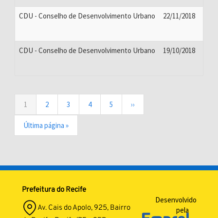
CDU - Conselho de Desenvolvimento Urbano
22/11/2018
CDU - Conselho de Desenvolvimento Urbano
19/10/2018
Paginação
Página
1
Page
2
Page
3
Page
4
Page
5
Próxima
››
atual
página
Última
Última página »
página
Prefeitura do Recife
Desenvolvido
Av. Cais do Apolo, 925, Bairro
pela