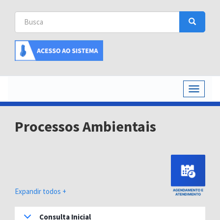
Busca
Busca
Buscar
Toggle
navigati
Processos Ambientais
Expandir todos +
Consulta Inicial