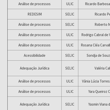
Análise de processos
ULIC
Ricardo Barbosa
REDESIM
SELIC
Ricardo P
Análise de processos
SELIC
Roberto M
Análise de processos
ULIC
Rodrigo Cabral de
Análise de processos
ULIC
Rosana Cléa Carval
Acessibilidade
SELIC
Sondja de Souz
Adequação Jurídica
SELIC
Valéria Ca
Análise de processos
ULIC
Vânia Lúcia Torre
Análise de processos
ULIC
Yara Queiroz 
Adequação Jurídica
SELIC
Yasmin Viana d