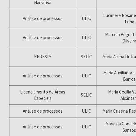
Narrativa
Lucimere Rosane 
Análise de processos
ULIC
Luna
Marcelo August
Análise de processos
ULIC
Oliveir
REDESIM
SELIC
Maria Alcina Dutra
Maria Auxiliadora 
Análise de processos
ULIC
Barros
Licenciamento de Áreas
Maria Cecília V
SELIC
Especiais
Alcânta
Análise de processos
ULIC
Maria Cristina Pe
Maria da Concei
Análise de processos
ULIC
Santos