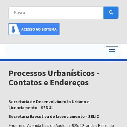
Busca
Busca
Buscar
Toggle
navigati
Processos Urbanísticos -
Contatos e Endereços
Secretaria de Desenvolvimento Urbano e
Licenciamento - SEDUL
Secretaria Executiva de Licenciamento - SELIC
Endereço: Avenida Cais do Apolo, nº 925, 12º andar, Bairro do