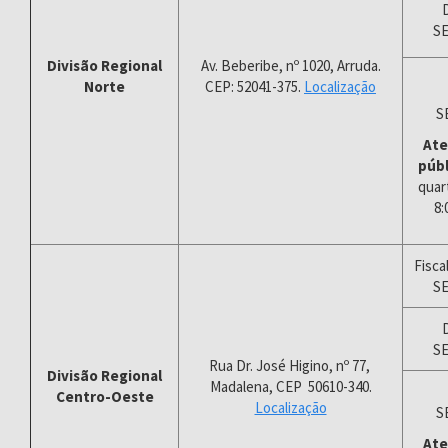
S
Divisão Regional
Av. Beberibe, nº 1020, Arruda.
Norte
CEP: 52041-375.
Localização
S
Ate
públ
quar
8:
Fisca
S
S
Rua Dr. José Higino, nº 77,
Divisão Regional
Madalena, CEP 50610-340.
Centro-Oeste
Localização
S
Ate