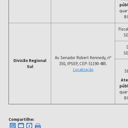
públ
quar
8:
Fisca
S
S
Av. Senador Robert Kennedy, nº
Divisão Regional
350, IPSEP, CEP: 51190-485.
Sul
Localização
S
Ate
públ
quar
8:
Compartilhe:
WhatsApp
Email
Facebook