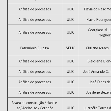
Análise de processos
ULIC
Flávia do Nascim
Análise de processos
ULIC
Flávio Rodrigue
Georgiana M. L
Análise de processos
ULIC
Nogueir
Patrimônio Cultural
SELIC
Giuliano Arraes
Análise de processos
ULIC
Gleicilene Bio
Análise de processos
ULIC
José Armando Can
Análise de processos
ULIC
José Farias da 
Análise de processos
ULIC
Josylene Bezerr
Alvará de construção / Habite-
se/ Aceite-se / Certidão
ULIC
Luarcélia Torres 