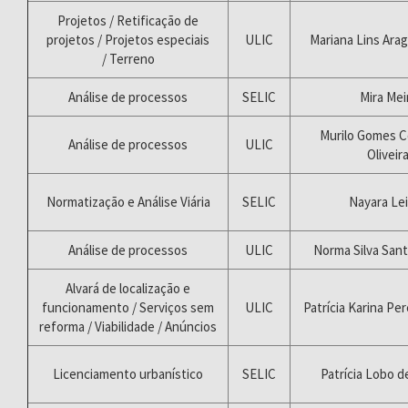
Projetos / Retificação de
projetos / Projetos especiais
ULIC
Mariana Lins Ara
/ Terreno
Análise de processos
SELIC
Mira Mei
Murilo Gomes C
Análise de processos
ULIC
Oliveir
Normatização e Análise Viária
SELIC
Nayara Le
Análise de processos
ULIC
Norma Silva Sant
Alvará de localização e
funcionamento / Serviços sem
ULIC
Patrícia Karina Pe
reforma / Viabilidade / Anúncios
Licenciamento urbanístico
SELIC
Patrícia Lobo de