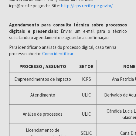
icps@recife.pe.gov.br. Site:
http://icps.recife.pe.gov.br/
Agendamento para consulta técnica sobre processos
digitais e presenciais:
Enviar um e-mail para o técnico
solicitando o agendamento e aguardar a confirmação.
Para identificar o analista do processo digital, caso tenha
processo aberto:
Como identificar
PROCESSO / ASSUNTO
SETOR
NOME
Empreendimentos de impacto
ICPS
Ana Patrícia
Atendimento
ULIC
Berivaldo de Aqu
Cândida Lucia L
Análise de processos
ULIC
Glasne
Licenciamento de
SELIC
Carla Di