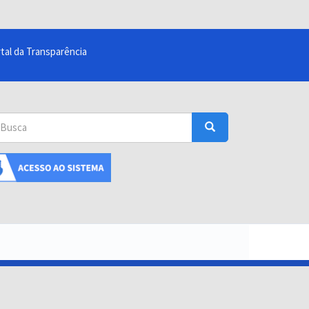
tal da Transparência
sca
Busca
uscar