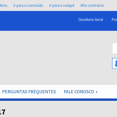
 Menu
Ir para o conteúdo
Ir para o rodapé
Alto contraste
Ouvidoria Geral
Por
Menu
Barra
Topo
Bu
PCR
B
PERGUNTAS FREQUENTES
FALE CONOSCO
17