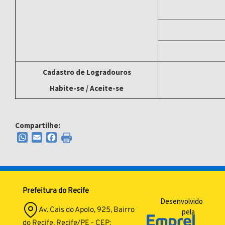
Cadastro de Logradouros
Habite-se / Aceite-se
Compartilhe:
WhatsApp
Email
Facebook
Prefeitura do Recife
Desenvolvido
Av. Cais do Apolo, 925, Bairro
pela
do Recife, Recife/PE - CEP: