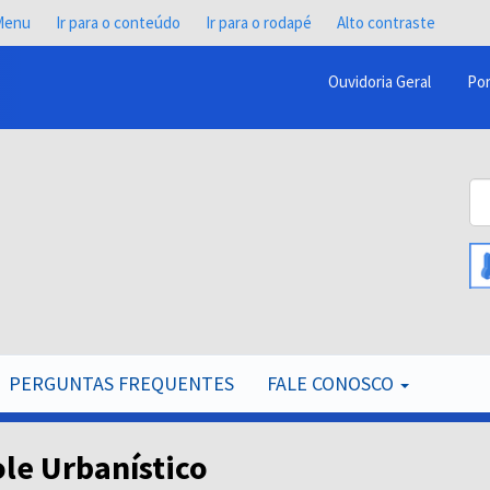
 Menu
Ir para o conteúdo
Ir para o rodapé
Alto contraste
Ouvidoria Geral
Por
Menu
Barra
Topo
Bu
PCR
B
PERGUNTAS FREQUENTES
FALE CONOSCO
le Urbanístico