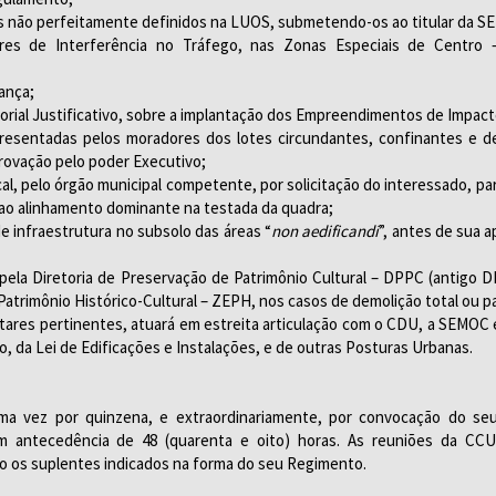
 os não perfeitamente definidos na LUOS, submetendo-os ao titular da 
ores de Interferência no Tráfego, nas Zonas Especiais de Centro 
ança;
morial Justificativo, sobre a implantação dos Empreendimentos de Impact
presentadas pelos moradores dos lotes circundantes, confinantes e 
rovação pelo poder Executivo;
cal, pelo órgão municipal competente, por solicitação do interessado, pa
 ao alinhamento dominante na testada da quadra;
e infraestrutura no subsolo das áreas “
non aedificandi
”, antes de sua
a pela Diretoria de Preservação de Patrimônio Cultural – DPPC (antigo
atrimônio Histórico-Cultural – ZEPH, nos casos de demolição total ou pa
ntares pertinentes, atuará em estreita articulação com o CDU, a SEMOC
, da Lei de Edificações e Instalações, e de outras Posturas Urbanas.
a vez por quinzena, e extraordinariamente, por convocação do seu
om antecedência de 48 (quarenta e oito) horas. As reuniões da CC
o os suplentes indicados na forma do seu Regimento.