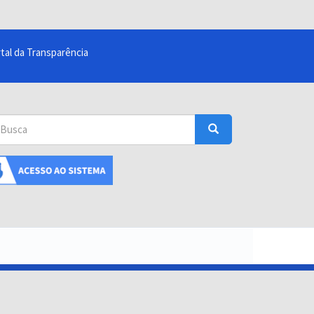
tal da Transparência
sca
Busca
uscar