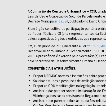
A
Comissão de Controle Urbanístico – CCU
, criad
Leis de Uso e Ocupação do Solo, de Parcelamento e 
Decreto Municipal
nº 17.324
, publicado no Diário Ofic
É um órgão consultivo de participação paritária ent
do Poder Público e 08 (oito) representantes da Soc
pelos respectivos órgãos e entidades que represent
Em, 19 de junho de 2013, mediante a Lei
nº 17.879/201
Desenvolvimento Urbano e Licenciamento - SEDUL. A
2013. A presidência é exercida pelo Secretário(a) E
pelo Secretário de Desenvolvimento Urbano e Licen
COMPETÊNCIA E ATRIBUIÇÕES:
Propor à SEMOC normas e instruções sobre proced
Solicitar estudos e pesquisas de avaliação sobr
Propor ao CDU modificações na legislação urbaní
Analisar e dar parecer sobre a implantação de 
Vizinhança, nos casos previstos no Regulamento;
Analisar e dar parecer sobre as questões relati
Órgãos Municipais, na forma prevista em lei ou r