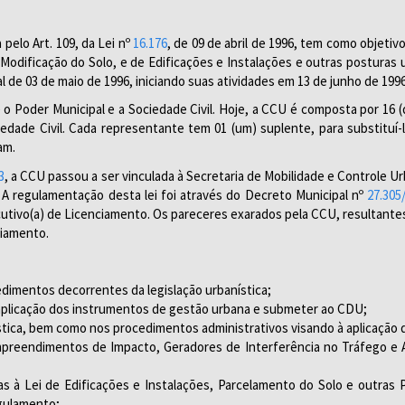
a pelo Art. 109, da Lei nº
16.176
, de 09 de abril de 1996, tem como objetiv
Modificação do Solo, e de Edificações e Instalações e outras posturas
ial de 03 de maio de 1996, iniciando suas atividades em 13 de junho de 1996
re o Poder Municipal e a Sociedade Civil. Hoje, a CCU é composta por 16
iedade Civil. Cada representante tem 01 (um) suplente, para substituí-
am.
3
, a CCU passou a ser vinculada à Secretaria de Mobilidade e Controle
 regulamentação desta lei foi através do Decreto Municipal nº
27.305
xecutivo(a) de Licenciamento. Os pareceres exarados pela CCU, resultan
ciamento.
imentos decorrentes da legislação urbanística;
e aplicação dos instrumentos de gestão urbana e submeter ao CDU;
stica, bem como nos procedimentos administrativos visando à aplicação
Empreendimentos de Impacto, Geradores de Interferência no Tráfego e
vas à Lei de Edificações e Instalações, Parcelamento do Solo e outras
egulamento;