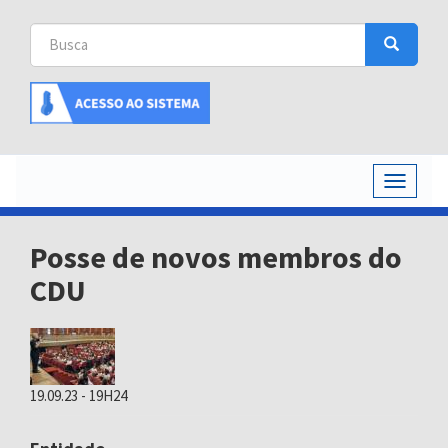
Busca
Busca
Buscar
Toggle
navigati
Posse de novos membros do
CDU
19.09.23 - 19H24