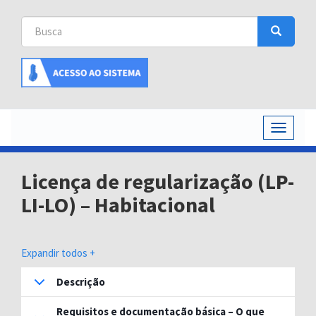
Busca
Busca
Buscar
Toggle
navigati
Licença de regularização (LP-
LI-LO) – Habitacional
Expandir todos +
Descrição
Requisitos e documentação básica – O que