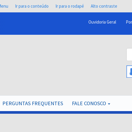
 Menu
Ir para o conteúdo
Ir para o rodapé
Alto contraste
Ouvidoria Geral
Por
Menu
Barra
Topo
Bu
PCR
B
PERGUNTAS FREQUENTES
FALE CONOSCO