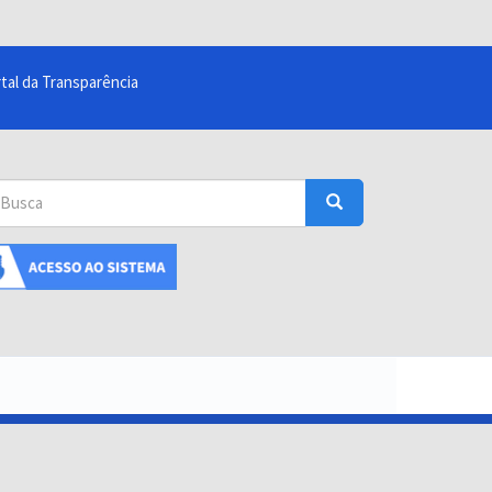
tal da Transparência
sca
Busca
uscar