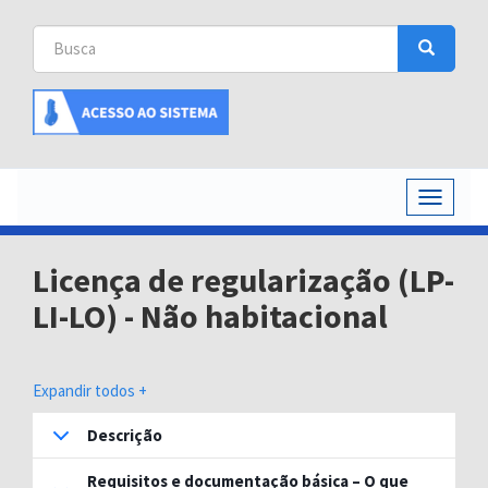
Busca
Busca
Buscar
Toggle
navigati
Licença de regularização (LP-
LI-LO) - Não habitacional
Expandir todos +
Descrição
Requisitos e documentação básica – O que