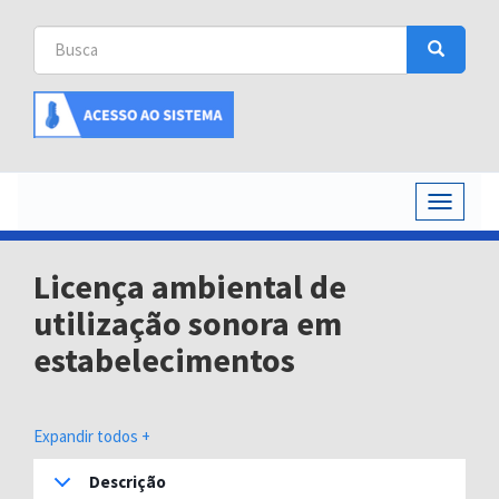
Busca
Busca
Buscar
Toggle
navigati
Licença ambiental de
utilização sonora em
estabelecimentos
Expandir todos +
Descrição