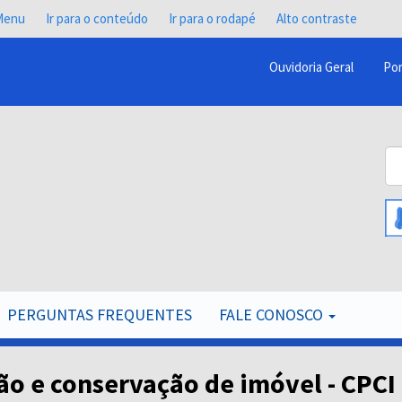
 Menu
Ir para o conteúdo
Ir para o rodapé
Alto contraste
Ouvidoria Geral
Por
Menu
Barra
Topo
Bu
PCR
B
PERGUNTAS FREQUENTES
FALE CONOSCO
ão e conservação de imóvel - CPCI