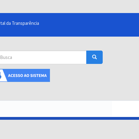
tal da Transparência
sca
Busca
uscar