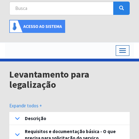
Busca
Busca
Buscar
Toggle
navigati
Levantamento para
legalização
Expandir todos +
Descrição
Requisitos e documentação básica - O que
precisa para solicitação do serviço