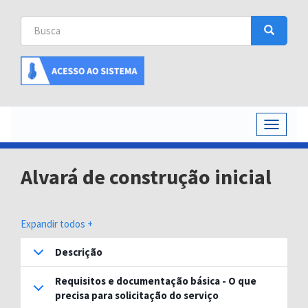
Busca
Busca
Buscar
Toggle
navigati
Alvará de construção inicial
Expandir todos +
Descrição
Requisitos e documentação básica - O que
precisa para solicitação do serviço