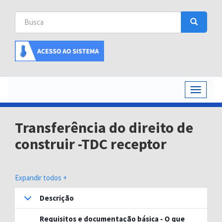
Busca
Busca
Buscar
Toggle
navigati
Transferência do direito de
construir -TDC receptor
Expandir todos +
Descrição
Requisitos e documentação básica - O que