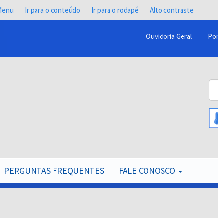
 Menu
Ir para o conteúdo
Ir para o rodapé
Alto contraste
Ouvidoria Geral
Por
Menu
Barra
Topo
Bu
PCR
B
PERGUNTAS FREQUENTES
FALE CONOSCO