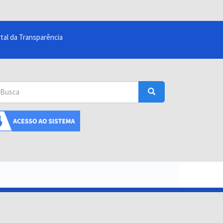
tal da Transparência
sca
Busca
uscar