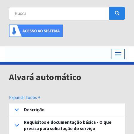
Busca
Busca
Buscar
Toggle
navigati
Alvará automático
Expandir todos +
Descrição
Requisitos e documentação básica - O que
precisa para solicitação do serviço