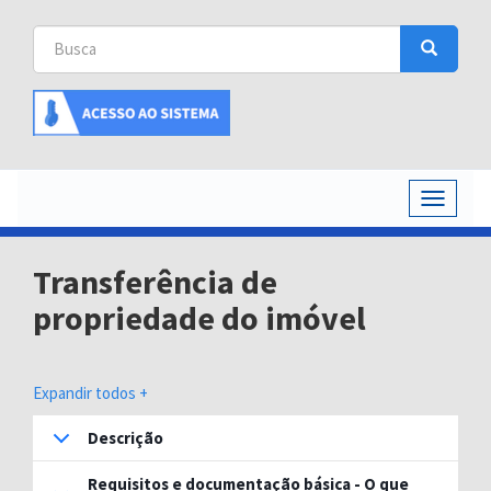
Busca
Busca
Buscar
Toggle
navigati
Transferência de
propriedade do imóvel
Expandir todos +
Descrição
Requisitos e documentação básica - O que