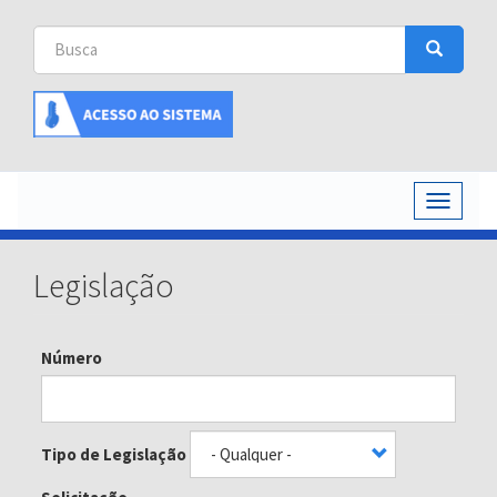
Busca
Busca
Buscar
Toggle
navigati
Legislação
Número
Tipo de Legislação