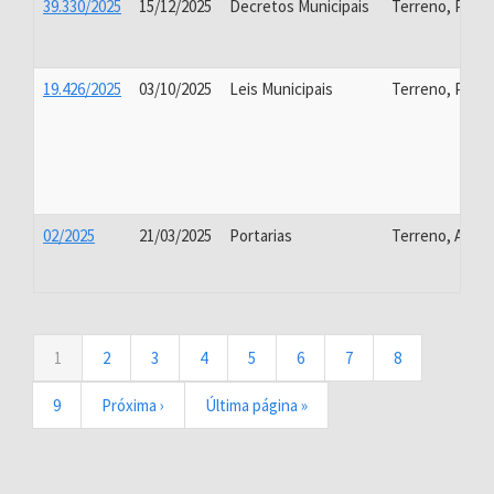
39.330/2025
15/12/2025
Decretos Municipais
Terreno, Proj
19.426/2025
03/10/2025
Leis Municipais
Terreno, Proj
02/2025
21/03/2025
Portarias
Terreno, Alvará
Paginação
Página
1
Page
2
Page
3
Page
4
Page
5
Page
6
Page
7
Page
8
atual
Page
9
Próxima
Próxima ›
Última
Última página »
página
página