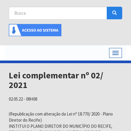
Busca
Busca
Buscar
Toggle
navigati
Lei complementar nº 02/
2021
02.05.22 - 08H08
(Republicação com alteração da Lei nº 18.770/ 2020 - Plano
Diretor do Recife)
INSTITUI O PLANO DIRETOR DO MUNICÍPIO DO RECIFE,