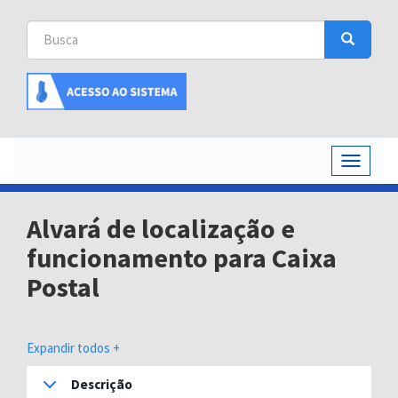
Busca
Busca
Buscar
Toggle
navigati
Alvará de localização e
funcionamento para Caixa
Postal
Expandir todos +
Descrição