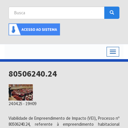
Busca
Busca
Buscar
Toggle
navigati
80506240.24
24.04.25 - 19H09
Viabilidade de Empreendimento de Impacto (VEI), Processo nº
80506240.24, referente à empreendimento habitacional