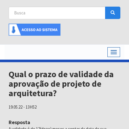
Busca
Busca
Buscar
Toggle
navigati
Qual o prazo de validade da
aprovação de projeto de
arquitetura?
19.05.22 - 13H52
Resposta
A validade é de 12(doze) meses a contar da data de sua