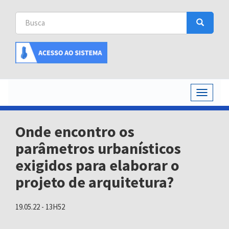
Busca
Busca
Buscar
Toggle
navigati
Onde encontro os
parâmetros urbanísticos
exigidos para elaborar o
projeto de arquitetura?
19.05.22 - 13H52