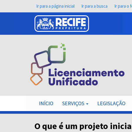
Pular
Ir para a página inicial
Ir para a busca
Ir para o
para
o
conteúdo
principal
INÍCIO
SERVIÇOS
LEGISLAÇÃO
O que é um projeto inicia