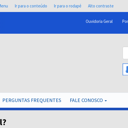
 Menu
Ir para o conteúdo
Ir para o rodapé
Alto contraste
Ouvidoria Geral
Por
Menu
Barra
Topo
Bu
PCR
B
PERGUNTAS FREQUENTES
FALE CONOSCO
l?