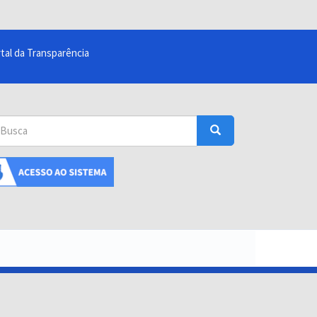
tal da Transparência
sca
Busca
uscar