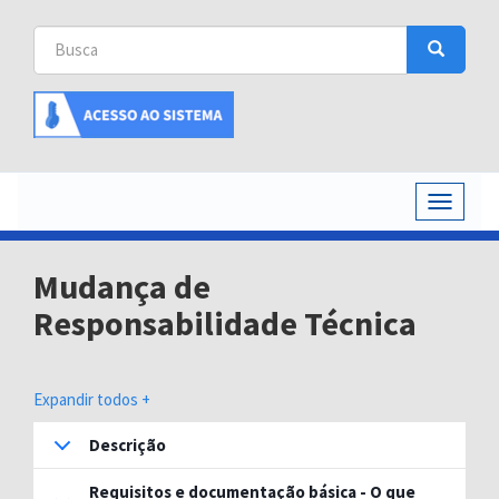
Busca
Busca
Buscar
Toggle
navigati
Mudança de
Responsabilidade Técnica
Expandir todos +
Descrição
Requisitos e documentação básica - O que