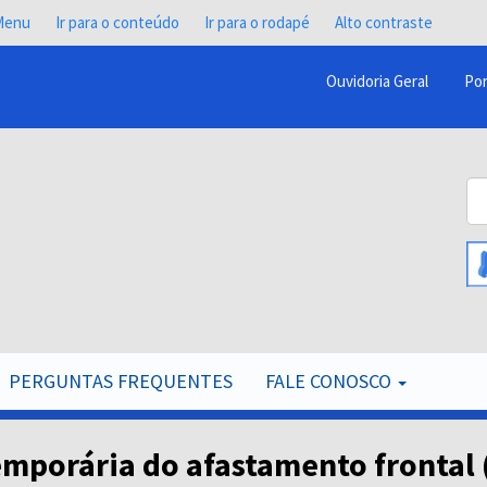
 Menu
Ir para o conteúdo
Ir para o rodapé
Alto contraste
Ouvidoria Geral
Por
Menu
Barra
Topo
Bu
PCR
B
PERGUNTAS FREQUENTES
FALE CONOSCO
emporária do afastamento frontal 