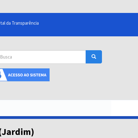
tal da Transparência
sca
Busca
uscar
(Jardim)