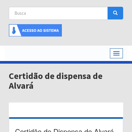
Busca
Busca
Buscar
Toggle
navigati
Certidão de dispensa de
Alvará