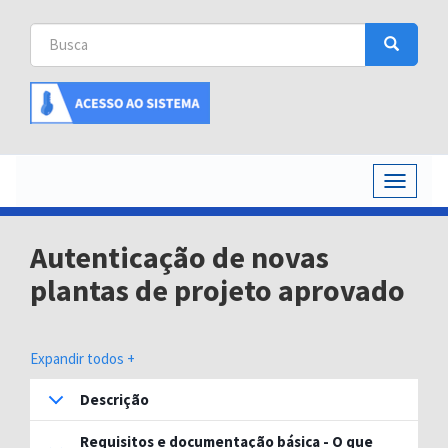
Busca
Busca
Buscar
Toggle
navigati
Autenticação de novas
plantas de projeto aprovado
Expandir todos +
Descrição
Requisitos e documentação básica - O que