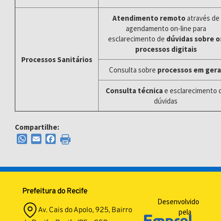
Atendimento remoto
através de
agendamento on-line para
esclarecimento de
dúvidas sobre o
processos digitais
Processos Sanitários
Consulta sobre
processos em gera
Consulta técnica
e esclarecimento 
dúvidas
Compartilhe:
WhatsApp
Email
Facebook
Prefeitura do Recife
Desenvolvido
Av. Cais do Apolo, 925, Bairro
pela