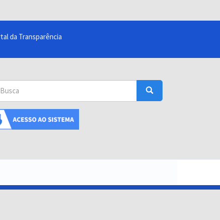
tal da Transparência
sca
Busca
uscar