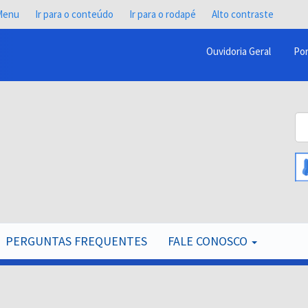
 Menu
Ir para o conteúdo
Ir para o rodapé
Alto contraste
Ouvidoria Geral
Por
Menu
Barra
Topo
Bu
PCR
B
PERGUNTAS FREQUENTES
FALE CONOSCO