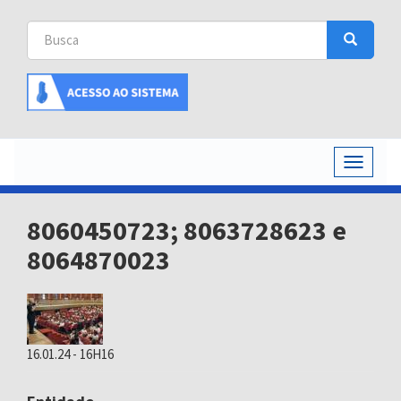
Busca
Busca
Buscar
Toggle
navigati
8060450723; 8063728623 e
8064870023
16.01.24 - 16H16