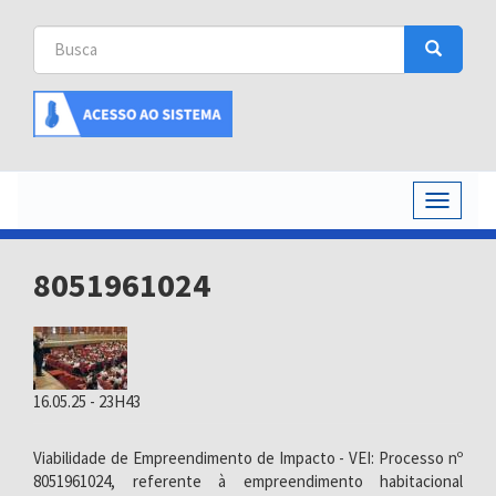
Busca
Busca
Buscar
Toggle
navigati
8051961024
16.05.25 - 23H43
Viabilidade de Empreendimento de Impacto - VEI: Processo nº
8051961024, referente à empreendimento habitacional