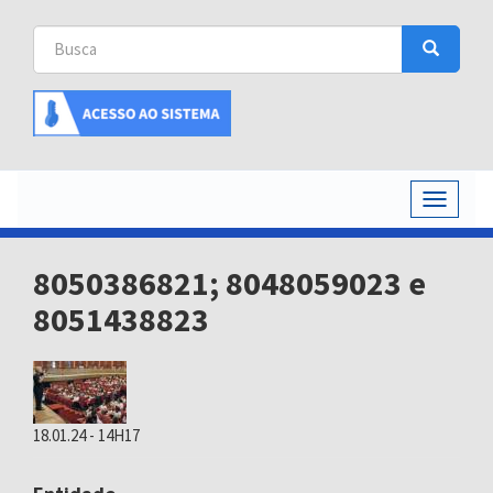
Busca
Busca
Buscar
Toggle
navigati
8050386821; 8048059023 e
8051438823
18.01.24 - 14H17