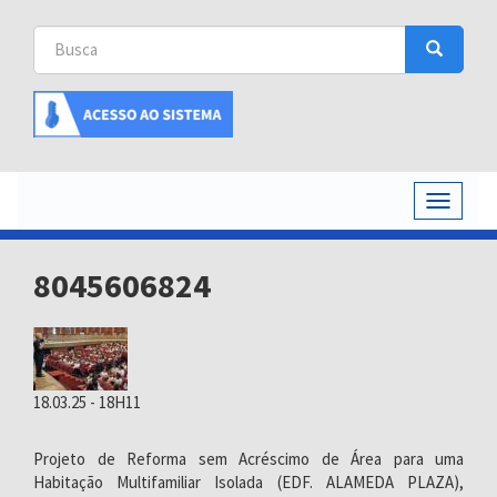
Busca
Busca
Buscar
Toggle
navigati
8045606824
18.03.25 - 18H11
Projeto de Reforma sem Acréscimo de Área para uma
Habitação Multifamiliar Isolada (EDF. ALAMEDA PLAZA),