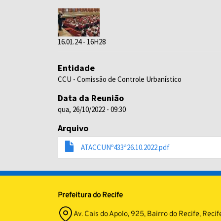
16.01.24 - 16H28
Entidade
CCU - Comissão de Controle Urbanístico
Data da Reunião
qua, 26/10/2022 - 09:30
Arquivo
ATACCUNº433ª26.10.2022.pdf
Prefeitura do Recife
Av. Cais do Apolo, 925, Bairro do Recife, Re