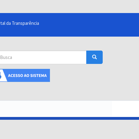
tal da Transparência
sca
Busca
uscar