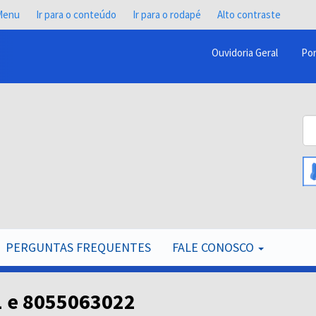
 Menu
Ir para o conteúdo
Ir para o rodapé
Alto contraste
Ouvidoria Geral
Por
Menu
Barra
Topo
Bu
PCR
B
PERGUNTAS FREQUENTES
FALE CONOSCO
 e 8055063022