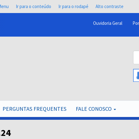
 Menu
Ir para o conteúdo
Ir para o rodapé
Alto contraste
Ouvidoria Geral
Por
Menu
Barra
Topo
Bu
PCR
B
PERGUNTAS FREQUENTES
FALE CONOSCO
.24