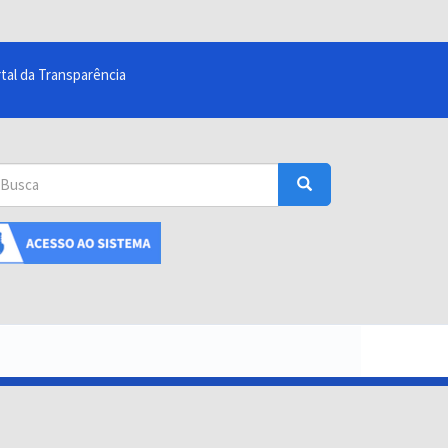
tal da Transparência
sca
Busca
uscar