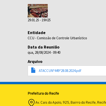
29.01.25 - 19H25
Entidade
CCU - Comissão de Controle Urbanístico
Data da Reunião
qua, 28/08/2024 - 09:40
Arquivo
ATACCUNº449ª28.08.2024.pdf
Prefeitura do Recife
Av. Cais do Apolo, 925, Bairro do Recife, Re