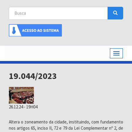
Busca
Busca
Buscar
Toggle
navigati
19.044/2023
26.12.24 - 19H04
Altera o zoneamento da cidade, instituindo, com fundamento
nos artigos 65, inciso II, 72 e 79 da Lei Complementar nº 2, de