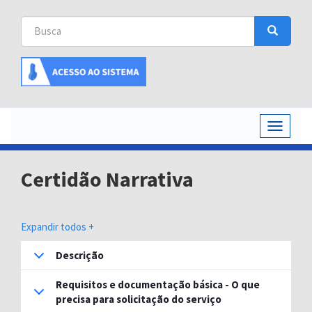
Busca
Busca
Buscar
Toggle
navigati
Certidão Narrativa
Expandir todos +
Descrição
Requisitos e documentação básica - O que
precisa para solicitação do serviço