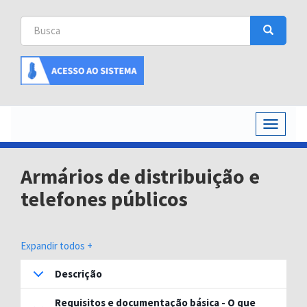
Busca
Busca
Buscar
Toggle
navigati
Armários de distribuição e
telefones públicos
Expandir todos +
Descrição
Requisitos e documentação básica - O que