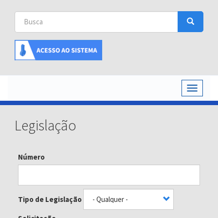
Busca
Busca
Buscar
Toggle
navigati
Legislação
Número
Tipo de Legislação